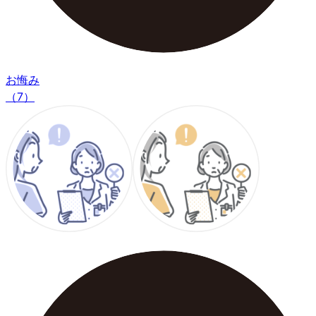
お悔み
（7）