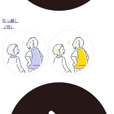
引っ越し
（15）