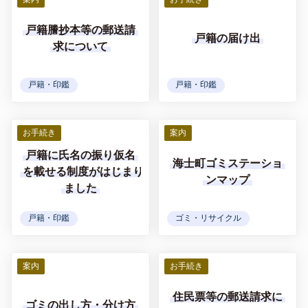
戸籍謄抄本等の郵送請
戸籍の届け出
求について
戸籍・印鑑
戸籍・印鑑
お手続き
案内
戸籍に氏名の振り仮名
海士町ゴミステーショ
を載せる制度がはじまり
ンマップ
ました
戸籍・印鑑
ゴミ・リサイクル
案内
お手続き
住民票等の郵送請求に
ゴミの出し方・分け方