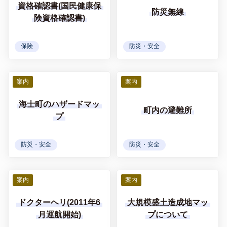
資格確認書(国民健康保
防災無線
険資格確認書)
保険
防災・安全
案内
案内
海士町のハザードマッ
町内の避難所
プ
防災・安全
防災・安全
案内
案内
ドクターヘリ(2011年6
大規模盛土造成地マッ
月運航開始)
プについて