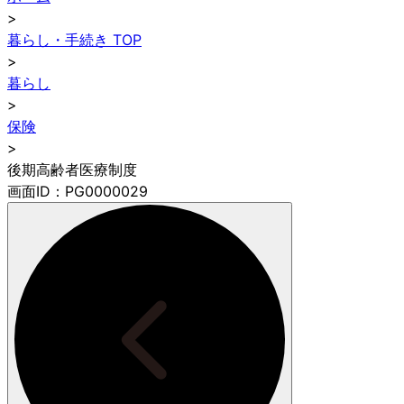
>
暮らし・手続き TOP
>
暮らし
>
保険
>
後期高齢者医療制度
画面ID：PG0000029