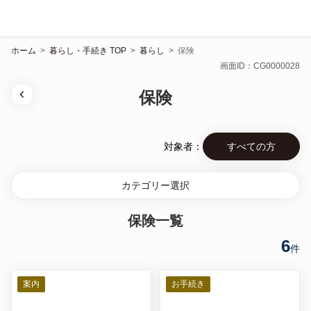
ホーム
>
暮らし・手続き TOP
>
暮らし
>
保険
画面ID：CG0000028
保険
対象者：
すべての方
カテゴリー選択
保険一覧
6
件
案内
お手続き