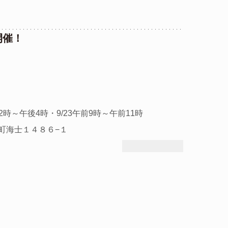
開催！
後2時～午後4時・9/23午前9時～午前11時
士町海士１４８６−１