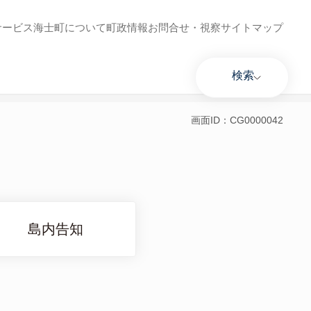
サービス
海士町について
町政情報
お問合せ・視察
サイトマップ
検索
画面ID：CG0000042
島内告知