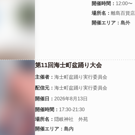
開催時間：
12:00〜
場所名：
離島百貨店
開催エリア：
島外
第11回海士町盆踊り大会
主催者：
海士町盆踊り実行委員会
配信元：
海士町盆踊り実行委員会
開催日：
2026年8月13日
開催時間：
17:30-21:30
場所名：
隠岐神社 外苑
開催エリア：
島内