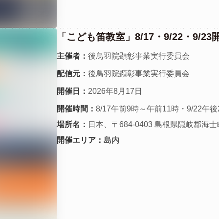
「こども笛教室」8/17・9/22・9/23
主催者：
後鳥羽院顕彰事業実行委員会
配信元：
後鳥羽院顕彰事業実行委員会
開催日：
2026年8月17日
開催時間：
8/17午前9時～午前11時・9/22午
場所名：
日本、〒684-0403 島根県隠岐郡海
開催エリア：
島内