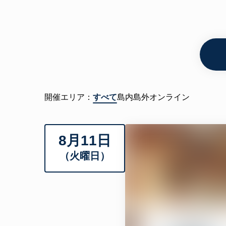
開催エリア：
すべて
島内
島外
オンライン
8月11日
（火曜日）