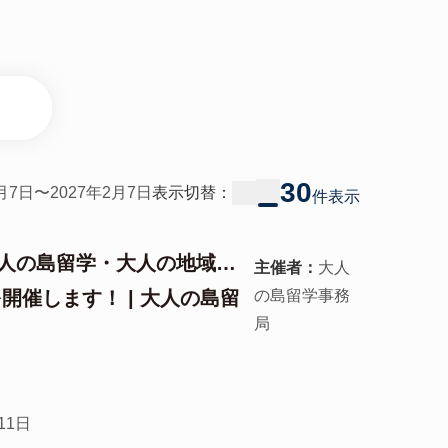
30
8月7日〜2027年2月7日
表示切替：
件
表示
人の島留学・大人の地域留
主催者：
大人
開催します！ | 大人の島留
の島留学事務
局
11日