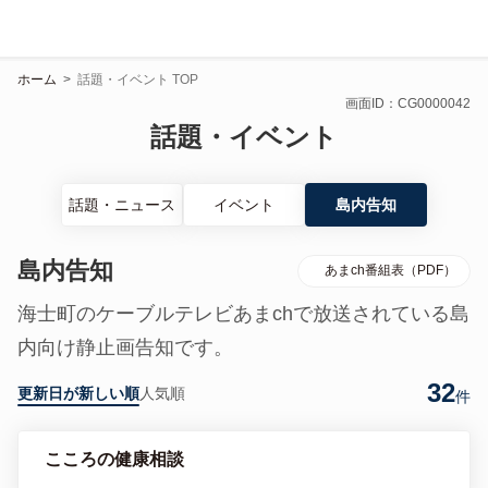
ホーム
>
話題・イベント TOP
画面ID：CG0000042
話題・イベント
話題・ニュース
イベント
島内告知
島内告知
あまch番組表（PDF）
海士町のケーブルテレビあまchで放送されている島
内向け静止画告知です。
32
更新日が新しい順
人気順
件
こころの健康相談