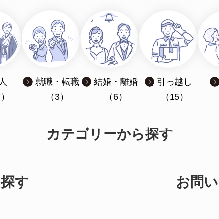
人
就職・転職
結婚・離婚
引っ越し
7）
（3）
（6）
（15）
カテゴリーから探す
ら探す
お問い