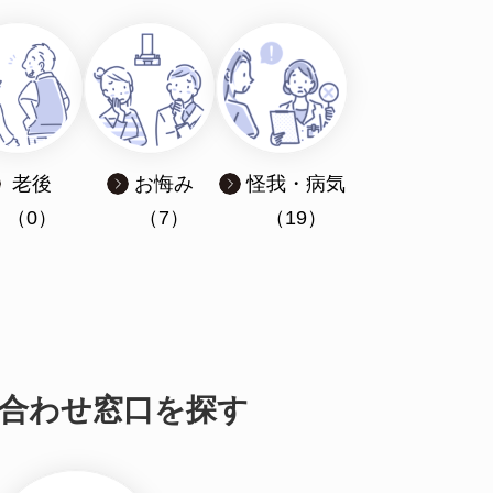
老後
お悔み
怪我・病気
（0）
（7）
（19）
合わせ窓口を探す