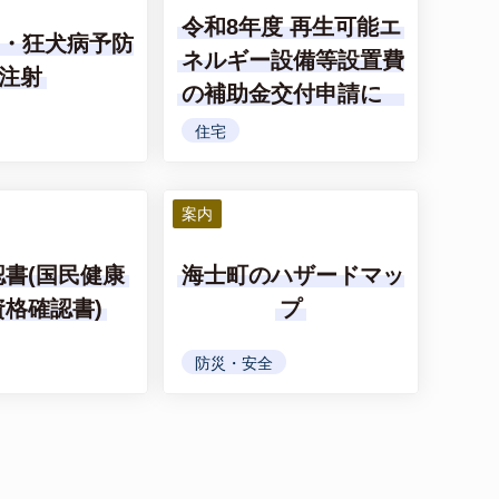
令和8年度 再生可能エ
出・狂犬病予防
ネルギー設備等設置費
注射
の補助金交付申請につ
いて
住宅
案内
書(国民健康
海士町のハザードマッ
格確認書)
プ
防災・安全