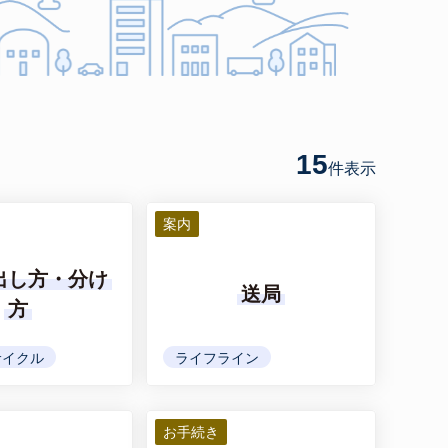
15
件
表示
案内
出し方・分け
送局
方
サイクル
ライフライン
お手続き