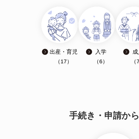
出産・育児
入学
成
（17）
（6）
（
手続き・申請か