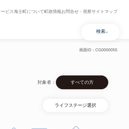
サービス
海士町について
町政情報
お問合せ・視察
サイトマップ
検索
画面ID：CG0000055
対象者：
すべての方
ライフステージ選択