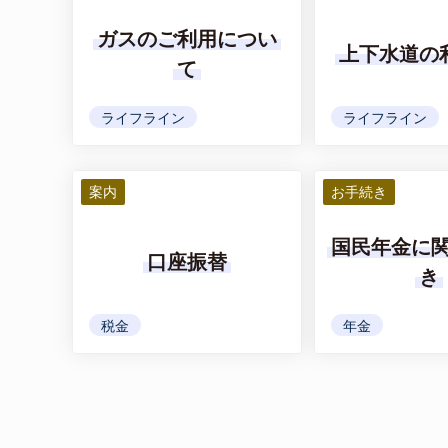
ガスのご利用につい
上下水道の
て
ライフライン
ライフライン
案内
お手続き
国民年金に
口座振替
き
税金
年金