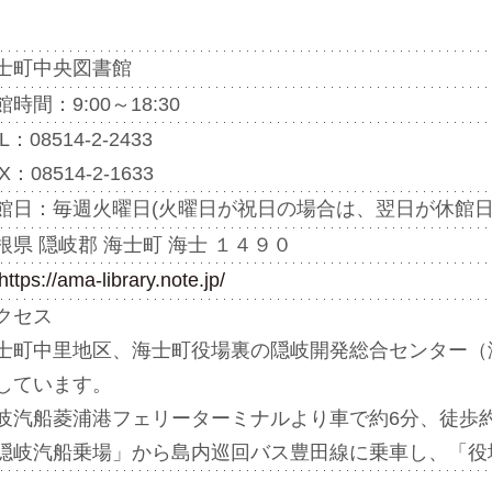
士町中央図書館
館時間：9:00～18:30
L：08514-2-2433 

X：08514-2-1633
館日：毎週火曜日(火曜日が祝日の場合は、翌日が休館日
根県 隠岐郡 海士町 海士 １４９０
https://ama-library.note.jp/
クセス

士町中里地区、海士町役場裏の隠岐開発総合センター（
しています。 

岐汽船菱浦港フェリーターミナルより車で約6分、徒歩約4
隠岐汽船乗場」から島内巡回バス豊田線に乗車し、「役場