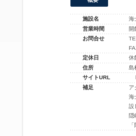
概要
海
施設名
開
営業時間
TE
お問合せ
FA
休
定休日
島
住所
サイトURL
ア
補足
海
設
隠
「