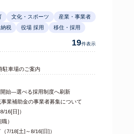
育
文化・スポーツ
産業・事業者
と納税
役場 採用
移住・採用
19
件
表示
時駐車場のご案内
を開始―選べる採用制度へ刷新
充事業補助金の事業者募集について
/16[日]）
能職）
18[土]～8/16[日]）