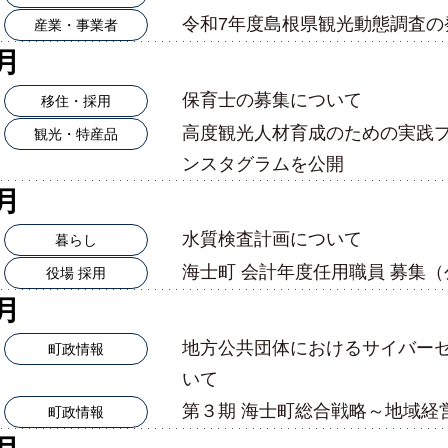
令和7年度島根県観光動態調査の
産業・事業者
5月
保育士の募集について
移住・採用
高度観光人材育成のための実践
観光・特産品
ンスタグラムを公開
4月
水質検査計画について
暮らし
海士町 会計年度任用職員 募集
役場 採用
3月
地方公共団体におけるサイバー
町政情報
いて
第３期 海士町総合戦略～地域経
町政情報