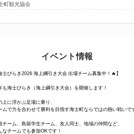
士町観光協会
イベント情報
海士びらき2026 海上綱引き大会 出場チーム募集中！🔥】

年も海士びらき（海上綱引き大会）を開催します！

の上に浮かぶ足場に乗り、

ームで力を合わせて勝利を目指す海士町ならではの熱い戦いです
員チーム、島留学生チーム、友人同士、地域の仲間など、

んなチームでも参加OKです！
