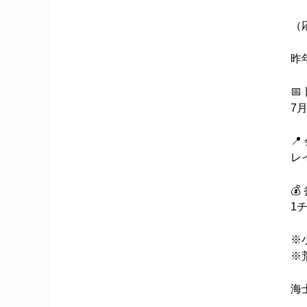
（
昨
📅
7月
📍
レ
💰
1
※
※
海