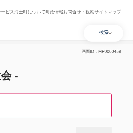
サービス
海士町について
町政情報
お問合せ・視察
サイトマップ
検索
画面ID：MP0000459
会 -