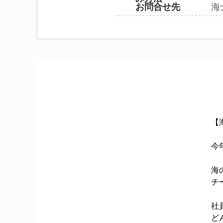
海
お問合せ先
【
今
海
チ
社
ど