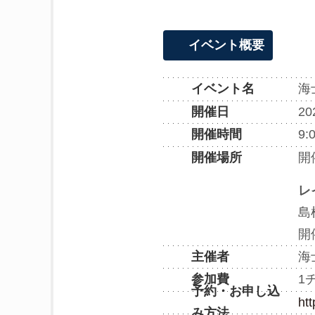
イベント概要
海
イベント名
2
開催日
9:0
開催時間
開
開催場所
レ
島
開
海
主催者
1
参加費
予約・お申し込
ht
み方法