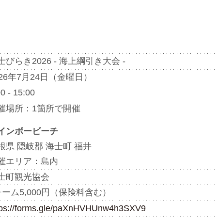
士びらき2026 - 海上綱引き大会 -
026年7月24日（金曜日）
0 - 15:00
催場所：1箇所で開催
インボービーチ
根県 隠岐郡 海士町 福井
催エリア：島内
士町観光協会
チーム5,000円（保険料含む）
tps://forms.gle/paXnHVHUnw4h3SXV9