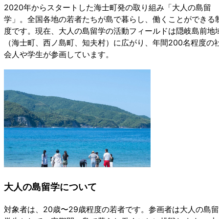
2020年からスタートした海士町発の取り組み「大人の島留
学」。全国各地の若者たちが島で暮らし、働くことができる
度です。現在、大人の島留学の活動フィールドは隠岐島前地
（海士町、西ノ島町、知夫村）に広がり、年間200名程度の
会人や学生が参画しています。
大人の島留学
について
対象者は、
20
歳〜
29
歳程度の若者です。
参画者は大人の島留