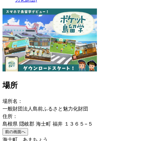
場所
場所名：
一般財団法人島前ふるさと魅力化財団
住所：
島根県 隠岐郡 海士町 福井 １３６５−５
前の画面へ
海士町 あまちょう