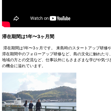
滞在
期間は
1
年〜
3
ヶ月間
滞在期間は
1
年〜
3
ヶ月です。
来島時のスタートアップ研修
滞在期間中のフォローアップ研修など、島の文化に
触れたり
地域の方との交流など、仕事以外にもさまざまな学びや
気づ
の機会に溢れています。