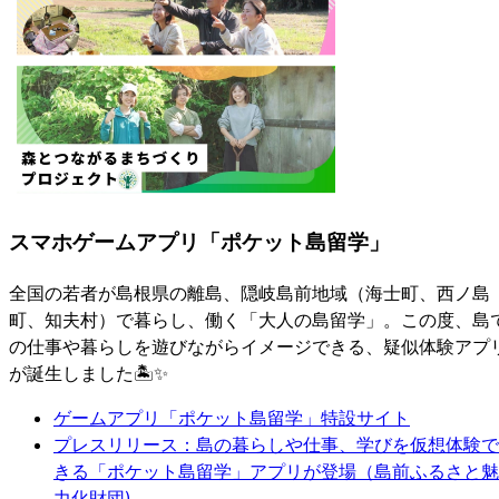
スマホゲームアプリ「
ポケット島留学
」
全国の若者が島根県の離島、隠岐島前地域（海士町、西ノ島
町、知夫村）で暮らし、働く「大人の島留学」。この度、島
の仕事や暮らしを遊びながらイメージできる、疑似体験アプ
が誕生しました🏝️✨
ゲームアプリ「ポケット島留学」特設サイト
プレスリリース：島の暮らしや仕事、学びを仮想体験で
きる「ポケット島留学」アプリが登場（島前ふるさと魅
力化財団)