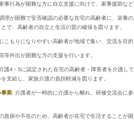
: 家事行為が困難な方に自立支援に向けて、家事援助な
事の調理が困難で安否確認の必要な在宅の高齢者に、栄養
ことで、高齢者の自立と生活の質の確保を図ります。
頃閉じこもりになりやすい高齢者が地域で集い、交流を目
 通院等外出が困難な方の支援を行います。
 要介護4・5に認定された在宅の高齢者・障害者を介護し
券を支給し、家族介護の負担軽減を図ります。
い事業
: 介護者が一時的に介護から離れ、研修交流会に
護者の急病や不在のため、高齢者が在宅で生活することが
。