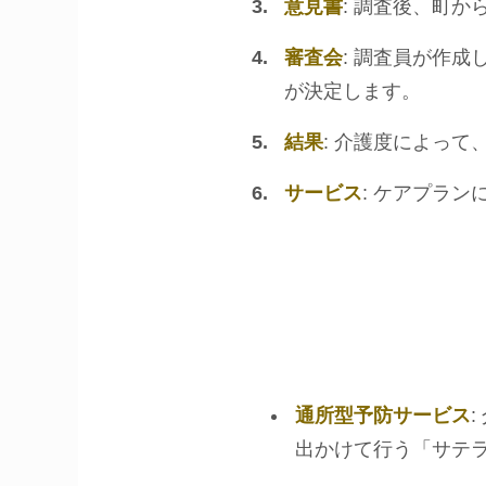
意見書
: 調査後、町
審査会
: 調査員が作
が決定します。
結果
: 介護度によっ
サービス
: ケアプラ
通所型予防サービス
出かけて行う「サテ