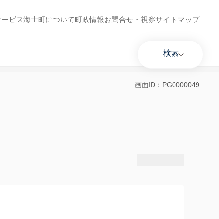
サービス
海士町について
町政情報
お問合せ・視察
サイトマップ
検索
画面ID：PG0000049