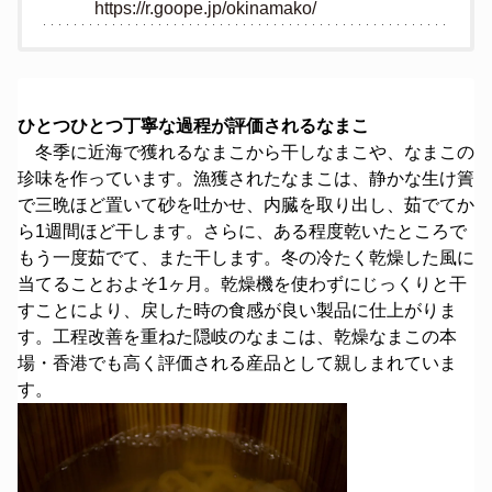
https://r.goope.jp/okinamako/
ひとつひとつ丁寧な過程が評価されるなまこ
冬季に近海で獲れるなまこから干しなまこや、なまこの
珍味を作っています。漁獲されたなまこは、静かな生け簀
で三晩ほど置いて砂を吐かせ、内臓を取り出し、茹でてか
ら1週間ほど干します。さらに、ある程度乾いたところで
もう一度茹でて、また干します。冬の冷たく乾燥した風に
当てることおよそ1ヶ月。乾燥機を使わずにじっくりと干
すことにより、戻した時の食感が良い製品に仕上がりま
す。工程改善を重ねた隠岐のなまこは、乾燥なまこの本
場・香港でも高く評価される産品として親しまれていま
す。