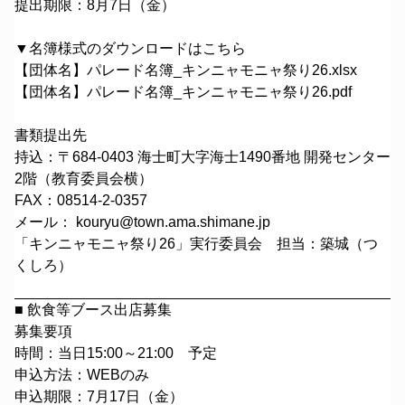
提出期限：8月7日（金）
▼名簿様式のダウンロードはこちら
【団体名】パレード名簿_キンニャモニャ祭り26.xlsx
【団体名】パレード名簿_キンニャモニャ祭り26.pdf
書類提出先
持込：〒684-0403 海士町大字海士1490番地 開発センター
2階（教育委員会横）
FAX：08514-2-0357
メール： kouryu@town.ama.shimane.jp
「キンニャモニャ祭り26」実行委員会 担当：築城（つ
くしろ）
■ 飲食等ブース出店募集
募集要項
時間：当日15:00～21:00 予定
申込方法：
WEBのみ
申込期限：7月17日（金）