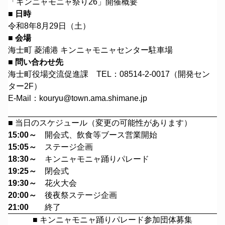
「キンニャモニャ祭り26」開催概要
■ 日時
令和8年8月29日（土）
■ 会場
海士町 菱浦港 キンニャモニャセンター駐車場
■ 問い合わせ先
海士町役場交流促進課 TEL：08514-2-0017（開発セン
ター2F）
E-Mail：kouryu@town.ama.shimane.jp
■ 当日のスケジュール（変更の可能性があります）
15:00～
開会式、飲食等ブース営業開始
15:05～
ステージ企画
18:30～
キンニャモニャ踊りパレード
19:25～
閉会式
19:30～
花火大会
20:00～
後夜祭ステージ企画
21:00
終了
■ キンニャモニャ踊りパレード参加団体募集