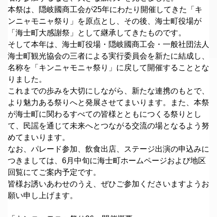
本祭は、隠岐國商工会が25年にわたり開催してきた「キ
ンニャモニャ祭り」を原点とし、その後、海士町役場が
「海士町大感謝祭」として継承してきたものです。
そして本年は、海士町役場・隠岐國商工会・一般社団法人
海士町観光協会の三者による実行委員会を新たに結成し、
名称を「キンニャモニャ祭り」に戻して開催することとな
りました。
これまでの歩みを大切にしながら、新たな連携のもとで、
より魅力ある祭りへと発展させてまいります。また、本祭
が海士町に関わるすべての皆様とともにつくる祭りとし
て、民謡を通じて未来へとつながる交流の場となるよう努
めてまいります。
なお、パレード参加、飲食出店、ステージ出演の申込みに
つきましては、6月中旬に海士町ホームページおよび地区
回覧にてご案内予定です。
皆様お誘いあわせのうえ、ぜひご参加くださいますようお
願い申し上げます。