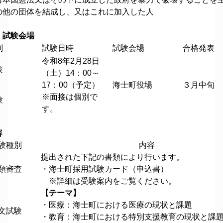
の他の団体を結成し、又はこれに加入した人
・試験会場
別
試験日時
試験会場
合格発表
令和8年2月28日
験
（土）14：00～
17：00（予定）
海士町役場
３月中旬
※面接は個別で
験
す。
容
験種別
内容
提出された下記の書類により行います。
類審査
・海士町採用試験カード（申込書）
※詳細は受験案内をご覧ください。
【テーマ】
・医療：海士町における医療の現状と課題
文試験
・教育：海士町における特別支援教育の現状と課