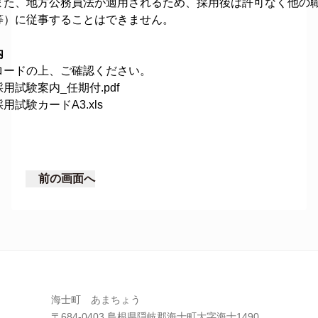
また、地方公務員法が適用されるため、採用後は許可なく他の
等）に従事することはできません。
内
ロードの上、ご確認ください。
用試験案内_任期付.pdf
用試験カードA3.xls
前の画面へ
海士町 あまちょう
〒684-0403 島根県隠岐郡海士町大字海士1490