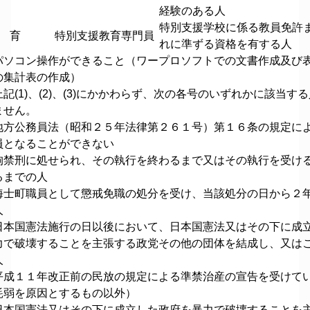
経験のある人
特別支援学校に係る教員免許
 育
特別支援教育専門員
れに準ずる資格を有する人
パソコン操作ができること（ワープロソフトでの文書作成及び
の集計表の作成）
記(1)、(2)、(3)にかかわらず、次の各号のいずれかに該当す
ません。
方公務員法（昭和２５年法律第２６１号）第１６条の規定に
員となることができない
刑に処せられ、その執行を終わるまで又はその執行を受け
るまでの人
町職員として懲戒免職の処分を受け、当該処分の日から２
人
国憲法施行の日以後において、日本国憲法又はその下に成
力で破壊することを主張する政党その他の団体を結成し、又は
人
成１１年改正前の民放の規定による準禁治産の宣告を受けて
耗弱を原因とするもの以外）
本国憲法又はその下に成立した政府を暴力で破壊することを