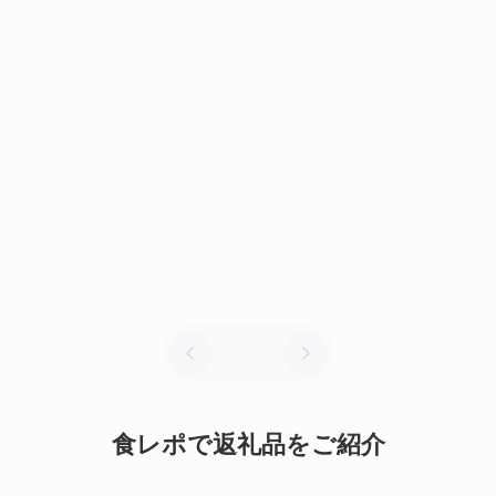
ていても、島の日常
フト」の形。
ふるさ
と納税
公開
NEWS
日：
2026
年6
月30
日
食レポで返礼品をご紹介